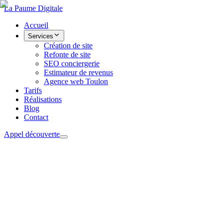
La Paume
Digitale
Accueil
Services
Création de site
Refonte de site
SEO conciergerie
Estimateur de revenus
Agence web Toulon
Tarifs
Réalisations
Blog
Contact
Appel découverte
Création de site
Refonte de site
SEO conciergerie
Estimateur de revenus